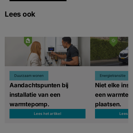
Lees ook
Duurzaam wonen
Energietransitie
Aandachtspunten bij
Niet elke ins
installatie van een
een warmte
warmtepomp.
plaatsen.
Lees het artikel
Lees het