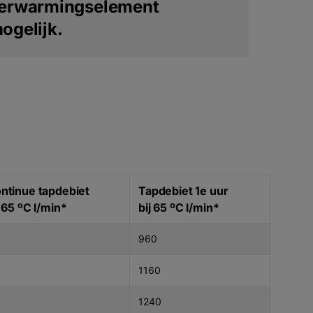
erwarmingselement
ogelijk.
ntinue tapdebiet
Tapdebiet 1e uur
j 65 ºC l/min*
bij 65 ºC l/min*
960
1160
1240