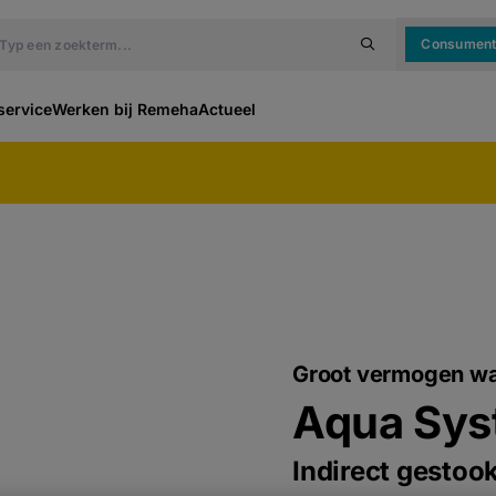
Consumen
service
Werken bij Remeha
Actueel
Groot vermogen wa
Aqua Sys
Indirect gestoo