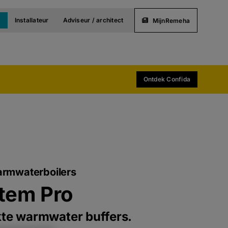
t
Installateur
Adviseur / architect
MijnRemeha
Ontdek Confida
rmwaterboilers
tem Pro
kte warmwater buffers.