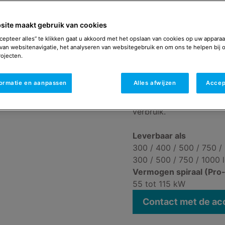
De Remeha Aqua System P
gestookte tanks voor h
site maakt gebruik van cookies
serie heeft een spiraalv
waarmee de tanks opge
cepteer alles” te klikken gaat u akkoord met het opslaan van cookies op uw apparaa
van websitenavigatie, het analyseren van websitegebruik en om ons te helpen bij 
verwarmingsbron (bijvoo
ojecten.
Deze indirect gestookte 
formatie en aanpassen
Alles afwijzen
Accep
volledig van roestvasts
Aqua System Pro tanks b
verbruik.
Leverbaar als
300 / 400 / 500 / 750 / 
300 / 500 / 750 / 1000 l
Vermogen spiraal (Pro-
55 tot 115 kW
Contact met de a