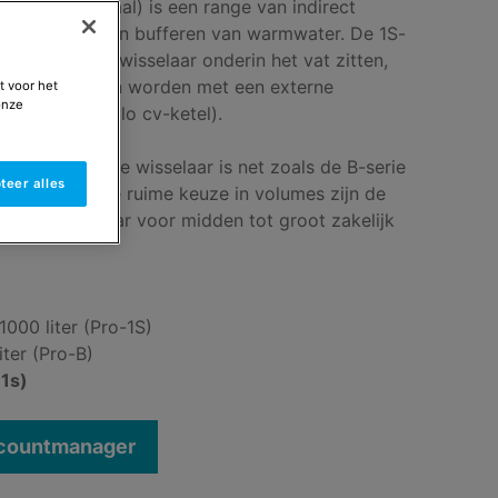
ro-1S (spiraal) is een range van indirect
et opwarmen en bufferen van warmwater. De 1S-
ormige warmtewisselaar onderin het vat zitten,
warmd kunnen worden met een externe
t voor het
onze
rbeeld een solo cv-ketel).
tank en interne wisselaar is net zoals de B-serie
teer alles
taal. Door deze ruime keuze in volumes zijn de
reed inzetbaar voor midden tot groot zakelijk
1000 liter (Pro-1S)
iter (Pro-B)
1s)
ccountmanager