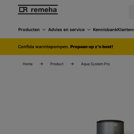
Producten
Advies en service
Kennisbank
Klanten
Confida warmtepompen.
Propaan op z'n best!
Home
Product
Aqua System Pro