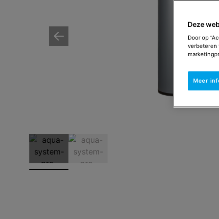
Deze web
Door op “Ac
verbeteren 
marketingpr
Meer in