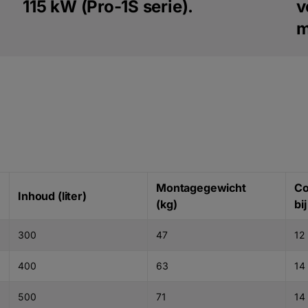
115 kW (Pro-1S serie).
v
m
Montagegewicht
Co
Inhoud (liter)
(kg)
bi
300
47
12
400
63
14
500
71
14