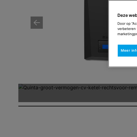
Deze web
Door op “Ac
verbeteren 
marketingpr
Meer in