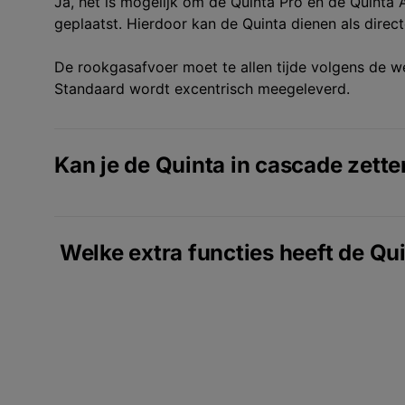
Ja, het is mogelijk om de Quinta Pro en de Quinta 
geplaatst. Hierdoor kan de Quinta dienen als direc
De rookgasafvoer moet te allen tijde volgens de w
Standaard wordt excentrisch meegeleverd.
Kan je de Quinta in cascade zett
Ja, de Quinta kan in een directe cascade worden o
systeem wilt met meer dan 4 apparaten, dan kan d
Welke extra functies heeft de Qu
gewenst is in cascade, bestaande uit gastoestelle
Lees meer over de MiTera en de MiTera plus op d
De nieuwe Quinta heeft meerdere extra functionalit
functionaliteiten toegevoegd:
Tapwaterregeling
Geavanceerde regeltechniek