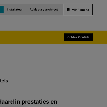
t
Installateur
Adviseur / architect
MijnRemeha
Ontdek Confida
tels
aard in prestaties en