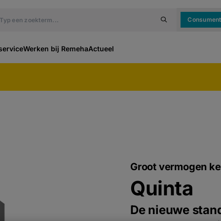
Consumen
service
Werken bij Remeha
Actueel
Groot vermogen ke
Quinta
De nieuwe stand