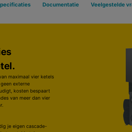
pecificaties
Documentatie
Veelgestelde v
ies
tel.
an maximaal vier ketels
s geen externe
udigt, kosten bespaart
cades van meer dan vier
r.
dig je eigen cascade-