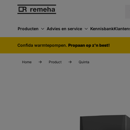
Producten
Advies en service
Kennisbank
Klanten
Confida warmtepompen.
Propaan op z'n best!
Home
Product
Quinta