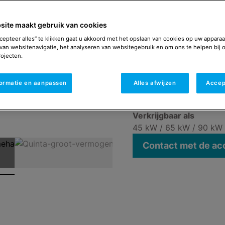
betrouwbaarhei
De Quinta is de nieuwst
site maakt gebruik van cookies
ongeëvenaarde focus op e
cepteer alles” te klikken gaat u akkoord met het opslaan van cookies op uw apparaa
vermogens van 45 tot 11
van websitenavigatie, het analyseren van websitegebruik en om ons te helpen bij 
moderne verwarmings- en 
ojecten.
zonder de solide basis 
Dit zorgt voor een bet
formatie en aanpassen
Alles afwijzen
Accep
installateur.
Verkrijgbaar als
45 kW / 65 kW / 90 kW 
Contact met de a