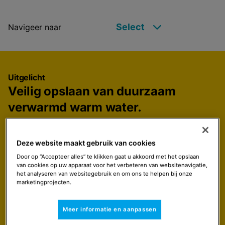
Select
Navigeer naar
Uitgelicht
Veilig opslaan van duurzaam
verwarmd warm water.
De RemaSOL tanks zijn aan de binnenzijde voorzien
van een laag verglaasd emaille met een kwaliteit die
Deze website maakt gebruik van cookies
geschikt is voor levensmiddelen en die ook de tank
tegen corrosie beschermt. Dat geldt ook voor de
Door op “Accepteer alles” te klikken gaat u akkoord met het opslaan
van cookies op uw apparaat voor het verbeteren van websitenavigatie,
buitenzijde (dat deel dat met het sanitaire water in
het analyseren van websitegebruik en om ons te helpen bij onze
contact komt) van de in de tank gelaste
marketingprojecten.
warmtewisselaars. Dat geeft bewoners de beschikking
over een ruime hoeveelheid duurzaam opgewekt
Meer informatie en aanpassen
warm tapwater. De 50 mm schuimplastic isolatielaag