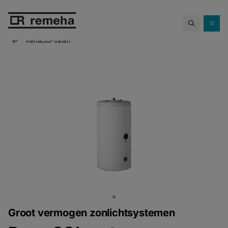
Confida warmtepompen.
Propaan
Ontdek Confida
op z'n best!
RemaSol-Vaten
Groot vermogen zonlichtsystemen