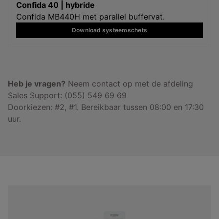
Confida 40 | hybride
Confida MB440H met parallel buffervat.
Download systeemschets
Heb je vragen?
Neem contact op met de afdeling
Sales Support: (055) 549 69 69
Doorkiezen: #2, #1. Bereikbaar tussen 08:00 en 17:30
uur.