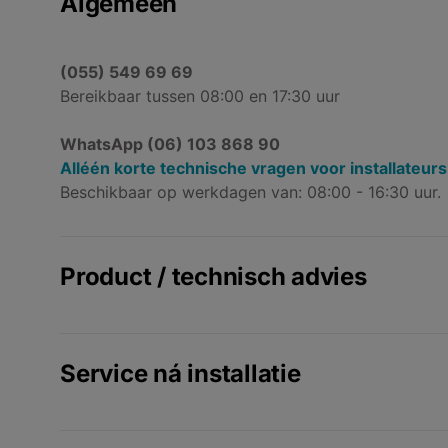
Algemeen
(055) 549 69 69
Bereikbaar tussen 08:00 en 17:30 uur
WhatsApp (06) 103 868 90
Alléén korte technische vragen voor installateurs
Beschikbaar op werkdagen van: 08:00 - 16:30 uur.
Product / technisch advies
(055) 549 69 69
Doorkiezen: #2, #2, #4
Service ná installatie
Bereikbaar tussen 08:00 en 17:00 uur
Advies vóór aankoop
(055) 549 69 69