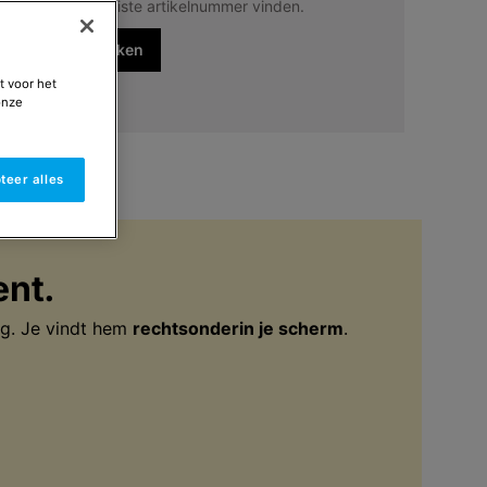
Eenvoudig het juiste artikelnummer vinden.
Start met zoeken
t voor het
onze
teer alles
ent.
g. Je vindt hem
rechtsonderin je scherm
.