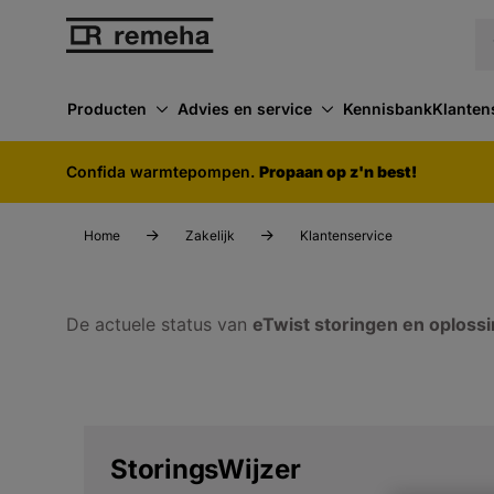
Producten
Advies en service
Kennisbank
Klanten
Confida warmtepompen.
Propaan op z'n best!
Home
Zakelijk
Klantenservice
De actuele status van
eTwist storingen en oploss
StoringsWijzer