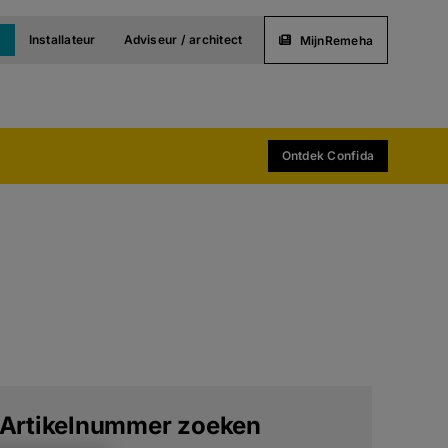
t
Installateur
Adviseur / architect
MijnRemeha
Ontdek Confida
Artikelnummer zoeken