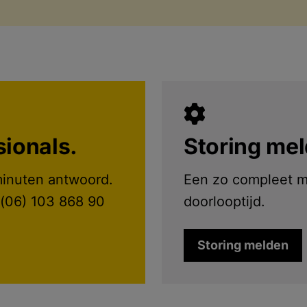
ionals.
Storing me
minuten antwoord.
Een zo compleet mo
 (06) 103 868 90
doorlooptijd.
Storing melden