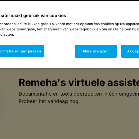
Antwoord op veel vragen rondom Remeha
producten.
site maakt gebruik van cookies
Naar de kennisbank
cepteer alles” te klikken gaat u akkoord met het opslaan van cookies op uw apparaa
van websitenavigatie, het analyseren van websitegebruik en om ons te helpen bij 
ojecten.
formatie en aanpassen
Alles afwijzen
Accep
Remeha's virtuele assist
Documentatie en tools doorzoeken in één omgevin
Probeer het vandaag nog.