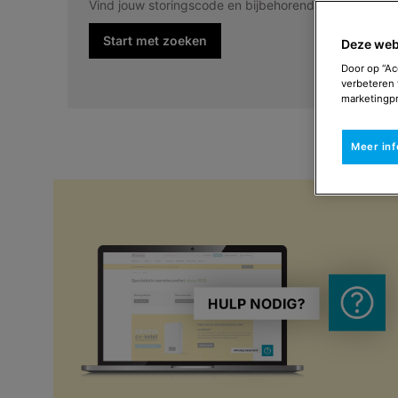
Vind jouw storingscode en bijbehorende oplossing.
Start met zoeken
Deze web
Door op “Ac
verbeteren 
marketingpr
Meer in