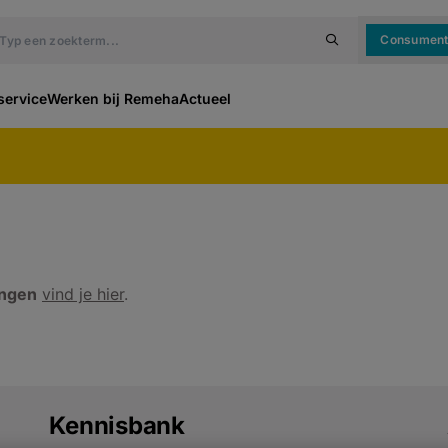
Consumen
service
Werken bij Remeha
Actueel
ingen
vind je hier
.
Kennisbank