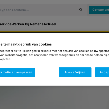
Consumen
service
Werken bij Remeha
Actueel
ide warmtepomp.
site maakt gebruik van cookies
cepteer alles” te klikken gaat u akkoord met het opslaan van cookies op uw apparaa
van websitenavigatie, het analyseren van websitegebruik en om ons te helpen bij 
ojecten.
formatie en aanpassen
Alles afwijzen
Accep
ice