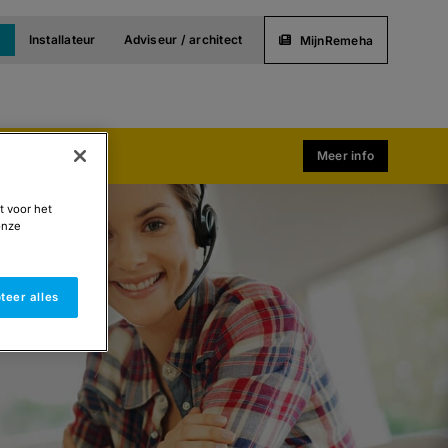
t
Installateur
Adviseur / architect
MijnRemeha
Meer info
t voor het
onze
teer alles