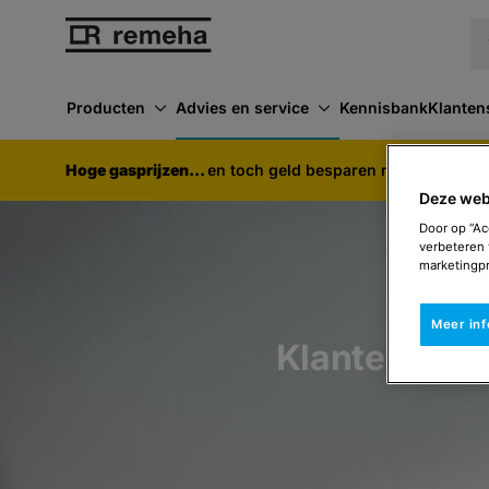
Producten
Advies en service
Kennisbank
Klanten
Hoge gasprijzen...
en toch geld besparen met een hybr
Deze web
Door op “Ac
verbeteren 
marketingpr
Meer in
Klantenserv