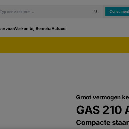
Consumen
service
Werken bij Remeha
Actueel
Groot vermogen ke
GAS 210 
Compacte staand