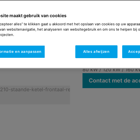
De Remeha GAS 210 Ace 
bovendien zeer flexibel
site maakt gebruik van cookies
geassembleerd, volledig
uitermate geringe afmet
cepteer alles” te klikken gaat u akkoord met het opslaan van cookies op uw apparaa
van websitenavigatie, het analyseren van websitegebruik en om ons te helpen bij 
transporteerbaar en in h
ojecten.
opstellingsoppervlak va
ruimte in beslag.
formatie en aanpassen
Alles afwijzen
Accep
Verkrijgbaar als
80 kW / 120 kW / 160 
Contact met de a