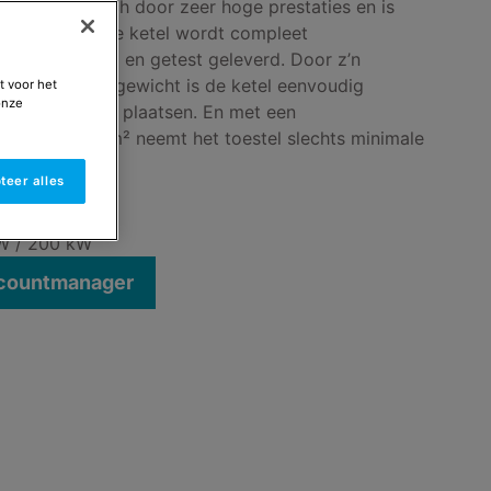
kenmerkt zich door zeer hoge prestaties en is
 toepasbaar. De ketel wordt compleet
 vooringesteld en getest geleverd. Door z’n
ingen en lage gewicht is de ketel eenvoudig
t voor het
onze
et ketelhuis te plaatsen. En met een
n slechts 0,5 m² neemt het toestel slechts minimale
teer alles
kW / 200 kW
ccountmanager