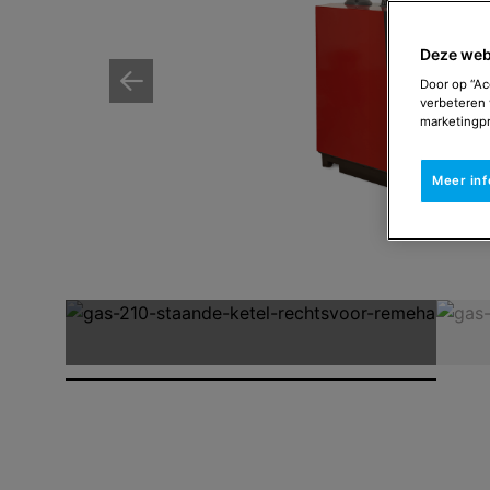
Deze web
Door op “Ac
verbeteren 
marketingpr
Meer in