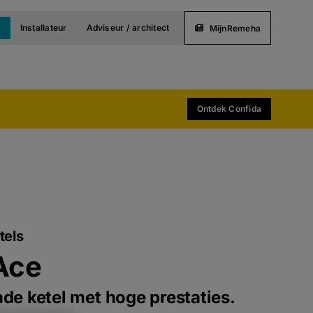
t
Installateur
Adviseur / architect
MijnRemeha
Ontdek Confida
tels
Ace
e ketel met hoge prestaties.