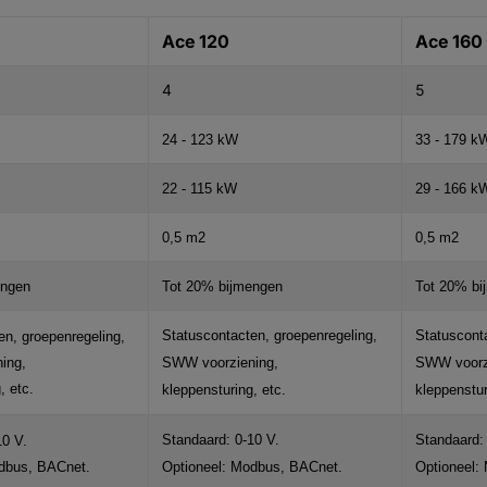
Ace 120
Ace 160
4
5
24 - 123 kW
33 - 179 k
22 - 115 kW
29 - 166 k
0,5 m2
0,5 m2
engen
Tot 20% bijmengen
Tot 20% bi
Statuscontacten, groepenregeling,
Statusconta
en, groepenregeling,
ing,
SWW voorziening,
SWW voorz
, etc.
kleppensturing, etc.
kleppenstur
Standaard: 0-10 V.
Standaard: 
10 V.
dbus, BACnet.
Optioneel: Modbus, BACnet.
Optioneel: