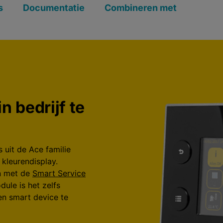
s
Documentatie
Combineren met
n bedrijf te
 uit de Ace familie
kleurendisplay.
en met de
Smart Service
ule is het zelfs
en smart device te