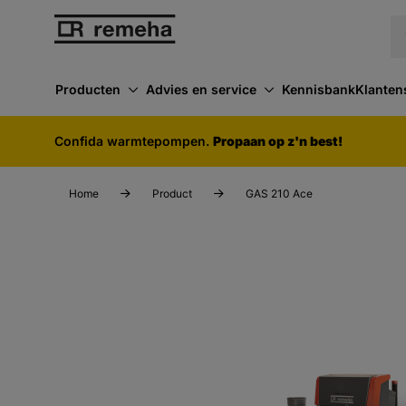
Producten
Advies en service
Kennisbank
Klanten
Confida warmtepompen.
Propaan op z'n best!
Home
Product
GAS 210 Ace