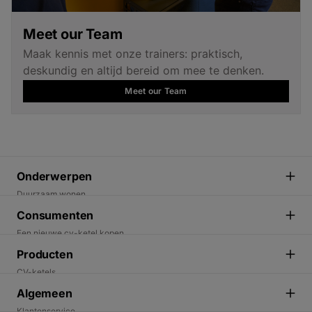
Meet our Team
Maak kennis met onze trainers: praktisch,
deskundig en altijd bereid om mee te denken.
Meet our Team
Onderwerpen
Duurzaam wonen
Energietransitie
Consumenten
Duurzame oplossingen
Een nieuwe cv-ketel kopen
Een warmtepomp kopen. Wat moet je weten.
Producten
Ik wil duurzaam wonen
CV-ketels
Vind een installateur
Elektrische warmtepompen
Algemeen
Warmtewijzer - welk product past bij mij
Hybride warmtepompen
Klantenservice