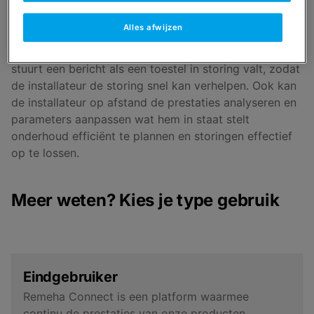
Remeha Connect is een platform waarmee continu de
prestaties van Remeha producten gemonitord kunnen
Alles afwijzen
worden. Dat heeft voordelen voor zowel de
eindgebruiker als de installateur. Remeha Connect
stuurt een bericht als een toestel in storing valt, zodat
de installateur de storing snel kan verhelpen. Ook kan
de installateur op afstand de prestaties analyseren en
parameters aanpassen wat hem in staat stelt
onderhoud efficiënt te plannen en storingen effectief
op te lossen.
Meer weten? Kies je type gebruik
Eindgebruiker
Remeha Connect is een platform waarmee
continu de prestaties van onze producten