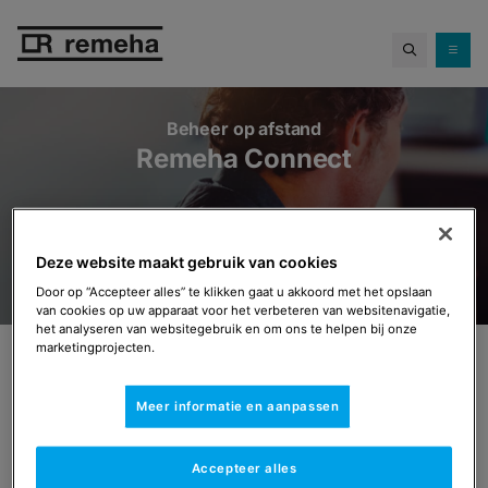
Hoge gasprijzen...
en toch geld
besparen met een hybride
Meer info
warmtepomp.
Beheer op afstand
Remeha Connect
Deze website maakt gebruik van cookies
Door op “Accepteer alles” te klikken gaat u akkoord met het opslaan
van cookies op uw apparaat voor het verbeteren van websitenavigatie,
het analyseren van websitegebruik en om ons te helpen bij onze
marketingprojecten.
Remeha connect
Meer informatie en aanpassen
Optimaal werkend product. Snelle hulp bij storing.
Wat is Remeha Connect?
Accepteer alles