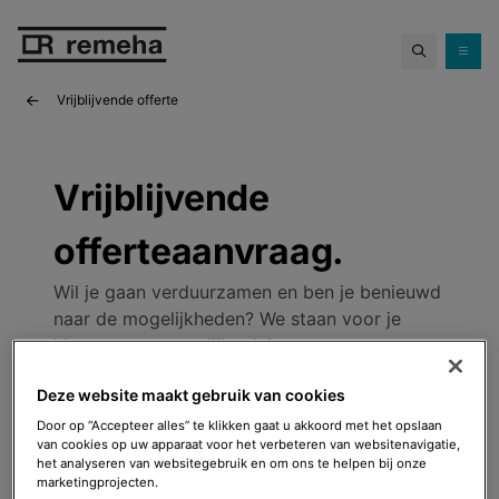
Hoge gasprijzen...
en toch geld
besparen met een hybride
Meer info
warmtepomp.
Vrijblijvende offerte
Vrijblijvende
offerteaanvraag.
Wil je gaan verduurzamen en ben je benieuwd
naar de mogelijkheden? We staan voor je
klaar met persoonlijk advies.
Deze website maakt gebruik van cookies
Hoe ziet het vervolg eruit.
Vul het onderstaande formulier in.
Door op “Accepteer alles” te klikken gaat u akkoord met het opslaan
van cookies op uw apparaat voor het verbeteren van websitenavigatie,
Binnen vijf werkdagen wordt er contact
het analyseren van websitegebruik en om ons te helpen bij onze
opgenomen om de aanvraag door te
marketingprojecten.