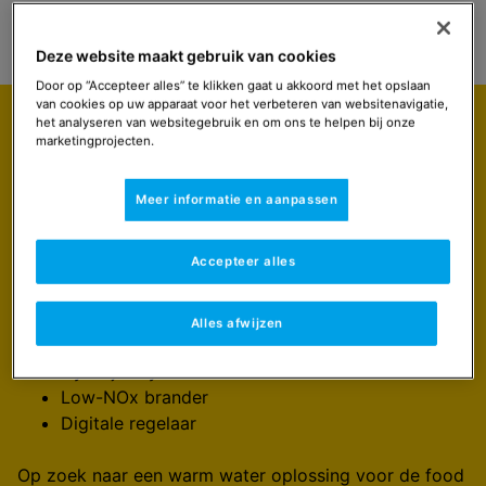
Select
Navigeer naar
Deze website maakt gebruik van cookies
Door op “Accepteer alles” te klikken gaat u akkoord met het opslaan
van cookies op uw apparaat voor het verbeteren van websitenavigatie,
Uitgelicht
het analyseren van websitegebruik en om ons te helpen bij onze
marketingprojecten.
Toegerust voor de agrarische
industrie en foodsector.
Meer informatie en aanpassen
De EBW Pro is uitgerust met:
Maximaal-beveiliging (tegen oververhitting)
Accepteer alles
Thermische trekbeveiliging (TTB) tegen rookgas-
terugvoer
Thermostaat (tot 82°C)
Alles afwijzen
Dubbel geëmailleerde binnentank (Vitraglas)
Hydrojet Systeem
Low-NOx brander
Digitale regelaar
Op zoek naar een warm water oplossing voor de food