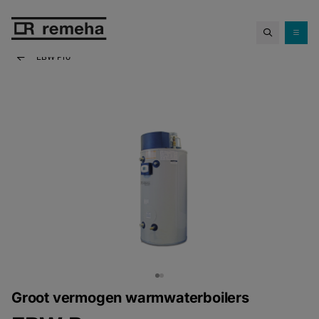
Confida warmtepompen.
Propaan
Ontdek Confida
op z'n best!
EBW Pro
Groot vermogen warmwaterboilers