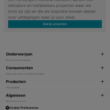
adviseurs en installateurs projecten waar we
trots op zijn en die als inspiratie kunnen dienen
voor uitdagingen waar jij voor staat.
Bekijk projecten
Onderwerpen
Duurzaam wonen
Energietransitie
Consumenten
Duurzame oplossingen
Een nieuwe cv-ketel kopen
Een warmtepomp kopen. Wat moet je weten.
Producten
Ik wil duurzaam wonen
CV-ketels
Vind een installateur
Elektrische warmtepompen
Algemeen
Warmtewijzer - welk product past bij mij
Hybride warmtepompen
Klantenservice
Thermostaten
Cookies
Cookie Preferences