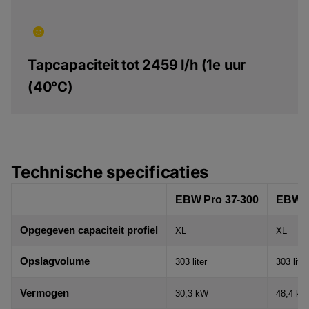
Tapcapaciteit tot 2459 l/h (1e uur
(40°C)
Technische specificaties
EBW Pro 37-300
EBW P
Opgegeven capaciteit profiel
XL
XL
Opslagvolume
303 liter
303 liter
Vermogen
30,3 kW
48,4 kW