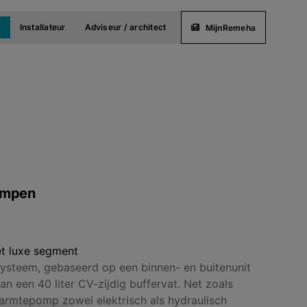
t
Installateur
Adviseur / architect
MijnRemeha
ompen
et luxe segment
systeem, gebaseerd op een binnen- en buitenunit
n een 40 liter CV-zijdig buffervat. Net zoals
rmtepomp zowel elektrisch als hydraulisch