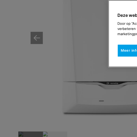
Deze web
Door op “Ac
verbeteren 
marketingpr
Meer in