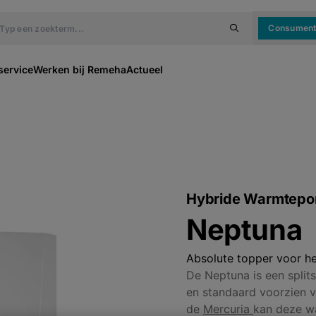
Consumen
service
Werken bij Remeha
Actueel
Hybride Warmtep
Neptuna
Absolute topper voor h
De Neptuna is een split
en standaard voorzien va
de
Mercuria
kan deze wa