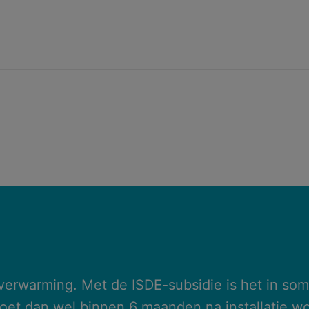
verwarming. Met de ISDE-subsidie is het in so
moet dan wel binnen 6 maanden na installatie 