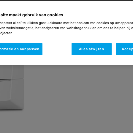
bijverwarmen en optione
eenvoudig. De warmtepo
site maakt gebruik van cookies
weersafhankelijke regel
cepteer alles” te klikken gaat u akkoord met het opslaan van cookies op uw apparaa
boilerkring kan aanstur
van websitenavigatie, het analyseren van websitegebruik en om ons te helpen bij 
ojecten.
Contact met de a
formatie en aanpassen
Alles afwijzen
Accep