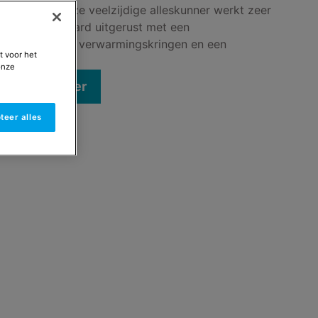
el koelen. Deze veelzijdige alleskunner werkt zeer
mp is standaard uitgerust met een
ing die tot drie verwarmingskringen en een
t voor het
en.
onze
ccountmanager
teer alles